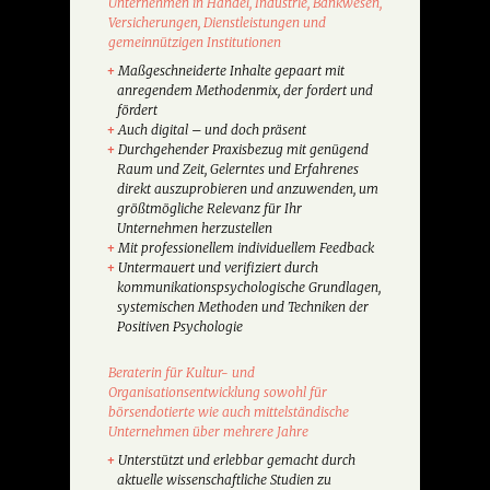
Unternehmen in Handel, Industrie, Bankwesen,
Versicherungen, Dienstleistungen und
gemeinnützigen Institutionen
Maßgeschneiderte Inhalte gepaart mit
anregendem Methodenmix, der fordert und
fördert
Auch digital – und doch präsent
Durchgehender Praxisbezug mit genügend
Raum und Zeit, Gelerntes und Erfahrenes
direkt auszuprobieren und anzuwenden, um
größtmögliche Relevanz für Ihr
Unternehmen herzustellen
Mit professionellem individuellem Feedback
Untermauert und verifiziert durch
kommunikationspsychologische Grundlagen,
systemischen Methoden und Techniken der
Positiven Psychologie
Beraterin für Kultur- und
Organisationsentwicklung sowohl für
börsendotierte wie auch mittelständische
Unternehmen über mehrere Jahre
Unterstützt und erlebbar gemacht durch
aktuelle wissenschaftliche Studien zu