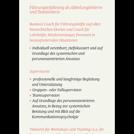
Führungserfahrung als Abteilungsleiterin
und Teamleiterin
Business Coach für Führungskräfte auf allen
hie­rarchischen Ebenen und Coach für
Lehrkräfte, Wiedereinsteiger, Personen in
herausfordernden Situationen
Individuell vereinbart, zielfokussiert und auf
Grundlage des systemischen und
personenzentrierten Ansatzes
Supervisorin
professionelle und langfristige Begleitung
und Unterstützung
Gruppen- oder Fallsupervision
Teamsupervision
Auf Grundlage des personenzentrieren
Ansatzes, in Bezug zur systemischen
Beratung und mit Blick auf die
Kommunikationsspsycholgie
Trainerin für Workshops und Trainings u.a. für