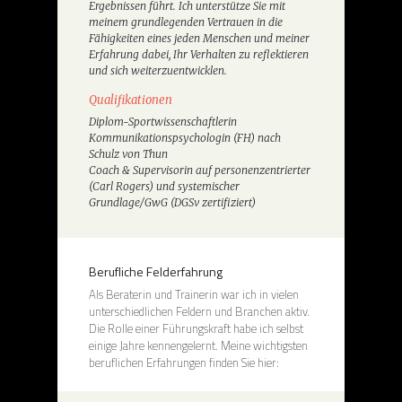
Ergebnissen führt. Ich unterstütze Sie mit
meinem grundlegenden Vertrauen in die
Fähigkeiten eines jeden Menschen und meiner
Erfahrung dabei, Ihr Verhalten zu reflektieren
und sich weiterzuentwicklen.
Qualifikationen
Diplom-Sportwissenschaftlerin
Kommunikationspsychologin (FH) nach
Schulz von Thun
Coach & Supervisorin auf personenzentrierter
(Carl Rogers) und systemischer
Grundlage/GwG (DGSv zertifiziert)
Berufliche Felderfahrung
Als Beraterin und Trainerin war ich in vielen
unterschiedlichen Feldern und Branchen aktiv.
Die Rolle einer Führungskraft habe ich selbst
einige Jahre kennengelernt. Meine wichtigsten
beruflichen Erfahrungen finden Sie hier: